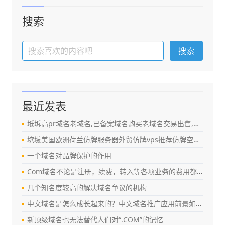
搜索
最近发表
坻坼高pr域名老域名,已备案域名购买老域名交易出售,百度权重域名,百度搜狗收录外链反链域名
坹坺美国欧洲荷兰仿牌服务器外贸仿牌vps推荐仿牌空间主机,免投诉防投诉空间国外抗投诉
一个域名对品牌保护的作用
Com域名不论是注册，续费，转入等各项业务的费用都上涨
几个知名度较高的解决域名争议的机构
中文域名是怎么成长起来的？中文域名推广应用前景如何？
新顶级域名也无法替代人们对“.COM”的记忆