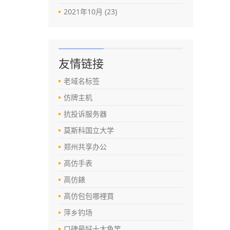
2021年10月 (23)
友情链接
老域名标签
仿牌主机
抗投诉服务器
莫斯科国立大学
郑州共享办公
高仿手表
高仿錶
高仿包包哪裡買
萍乡钓场
口碑最好十大鱼竿