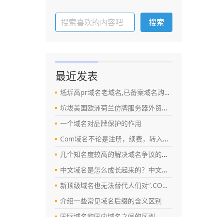
最近发表
坻坼高pr域名老域名,已备案域名购买老域名交易出售,百度权重域名,百度搜狗收录外链反链域名
坹坺美国欧洲荷兰仿牌服务器外贸仿牌vps推荐仿牌空间主机,免投诉防投诉空间国外抗投诉
一个域名对品牌保护的作用
Com域名不论是注册，续费，转入等各项业务的费用都上涨
几个知名度较高的解决域名争议的机构
中文域名是怎么成长起来的？中文域名推广应用前景如何？
新顶级域名也无法替代人们对“.COM”的记忆
介绍一些常见域名后缀的含义区别
国际域名和国内域名之间的区别