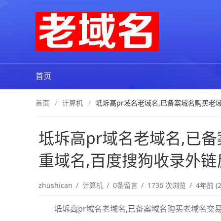
电脑计算机
计算机
首页
首页
计算机
坻坼高pr域名老域名,已备案域名购买老
坻坼高pr域名老域名,已
重域名,百度搜狗收录外链
zhushican
计算机
0条留言
1736 次浏览
4年前 (2
坻坼高
pr域名
老域名
,已
备案域名购买
老域名交